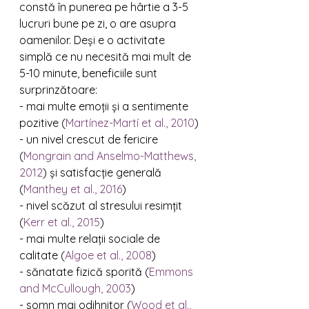
constă în punerea pe hârtie a 3-5 
lucruri bune pe zi, o are asupra 
oamenilor. Deși e o activitate 
simplă ce nu necesită mai mult de 
5-10 minute, beneficiile sunt 
surprinzătoare:
- mai multe emoții și a sentimente 
pozitive (
Martínez-Martí et al., 2010
)
- un nivel crescut de fericire 
(
Mongrain and Anselmo-Matthews, 
2012
) și satisfacție generală 
(
Manthey et al., 2016
)
- nivel scăzut al stresului resimțit 
(
Kerr et al., 2015
)
- mai multe relații sociale de 
calitate (
Algoe et al., 2008
)
- sănatate fizică sporită (
Emmons 
and McCullough, 2003
)
- somn mai odihnitor (
Wood et al., 