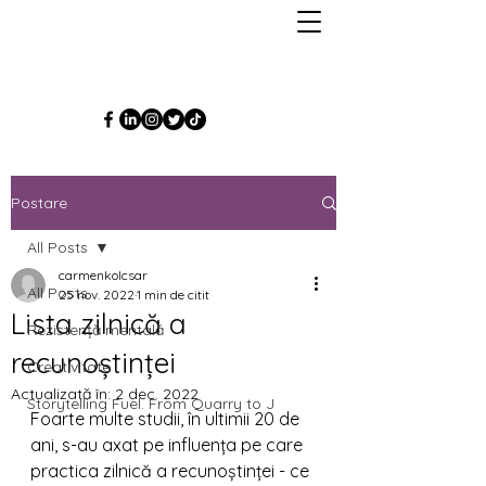
Postare
All Posts
carmenkolcsar
All Posts
25 nov. 2022
1 min de citit
Lista zilnică a
Rezistență mentală
recunoștinței
Creativitate
Actualizată în:
2 dec. 2022
Storytelling Fuel. From Quarry to J
Foarte multe studii, în ultimii 20 de 
ani, s-au axat pe influența pe care 
practica zilnică a recunoștinței - ce 