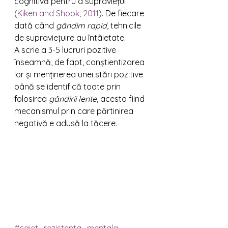
cognitivă pentru a supraviețui 
(
Kiken and Shook, 2011
). De fiecare 
dată când 
gândim rapid
, tehnicile 
de supraviețuire au întâietate.
A scrie a 3-5 lucruri pozitive 
înseamnă, de fapt, conștientizarea 
lor și menținerea unei stări pozitive 
până se identifică toate prin 
folosirea 
gândirii lente
, acesta fiind 
mecanismul prin care părtinirea 
negativă e adusă la tăcere.
#caiet_rezistenta_mentala