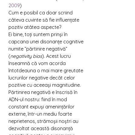
2009
)
Cum e posibil ca doar scriind 
câteva cuvinte să fie influențate 
pozitiv atâtea aspecte? 
Ei bine, toți suntem prinși în 
capcana unei disonanțe cognitive 
numite ”părtinire negativă” 
(
negativity bias
). Acest lucru 
înseamnă că vom acorda 
întotdeauna o mai mare greutate 
lucrurilor negative decât celor 
pozitive cu aceeași magnitudine. 
Părtinirea negativă e înscrisă în 
ADN-ul nostru: fiind în mod 
constant expuși amenințărilor 
externe, într-un mediu foarte 
neprietenos, strămoșii noștri au 
dezvoltat această disonanță 