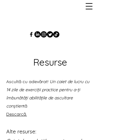
Resurse
Ascultă cu ad
evărat!
Un caiet de lucru cu
14 zile de exerciții practice pentru a-ți
îmbunătăți abilitățile de ascultare
conștien
tă
Descarcă.
Alte resurse: