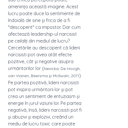
amenința această imagine. Acest 
lucru poate duce la sentimente de 
îndoială de sine și frica de a fi 
"descoperit" ca impostor. Dar cum 
afectează leadership-ul narcisist 
pe ceilalți din mediul de lucru? 
Cercetările au descoperit că liderii 
narcisisti pot avea atât efecte 
pozitive, cât și negative asupra 
urmăritorilor lor (
Nevicka, De Hoogh, 
). 
van Vianen, Beersma și McIlwain, 2011
Pe partea pozitivă, liderii narcisisti 
pot inspira urmăritorii lor și pot 
crea un sentiment de entuziasm și 
energie în jurul viziunii lor. Pe partea 
negativă, însă, liderii narcisisti pot fi 
și abuzivi și explozivi, creând un 
mediu de lucru toxic care poate 