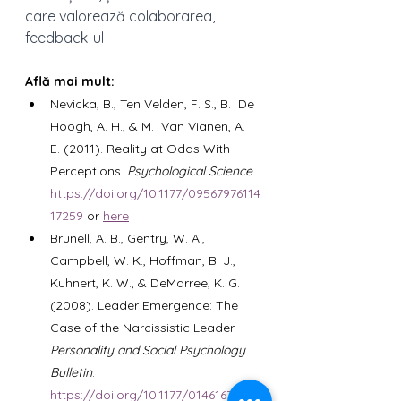
care valorează colaborarea, 
feedback-ul
Află mai mult:
Nevicka, B., Ten Velden, F. S., B.  De 
Hoogh, A. H., & M.  Van Vianen, A. 
E. (2011). Reality at Odds With 
Perceptions. 
Psychological Science
. 
https://doi.org/10.1177/09567976114
17259
 or 
here
Brunell, A. B., Gentry, W. A., 
Campbell, W. K., Hoffman, B. J., 
Kuhnert, K. W., & DeMarree, K. G. 
(2008). Leader Emergence: The 
Case of the Narcissistic Leader. 
Personality and Social Psychology 
Bulletin
. 
https://doi.org/10.1177/0146167208