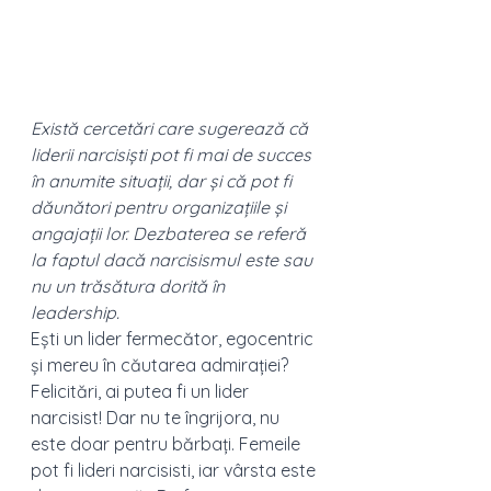
Există cercetări care sugerează că 
liderii narcisiști pot fi mai de succes 
în anumite situații, dar și că pot fi 
dăunători pentru organizațiile și 
angajații lor. Dezbaterea se referă 
la faptul dacă narcisismul este sau 
nu un trăsătura dorită în 
leadership.
Ești un lider fermecător, egocentric 
și mereu în căutarea admirației? 
Felicitări, ai putea fi un lider 
narcisist! Dar nu te îngrijora, nu 
este doar pentru bărbați. Femeile 
pot fi lideri narcisisti, iar vârsta este 