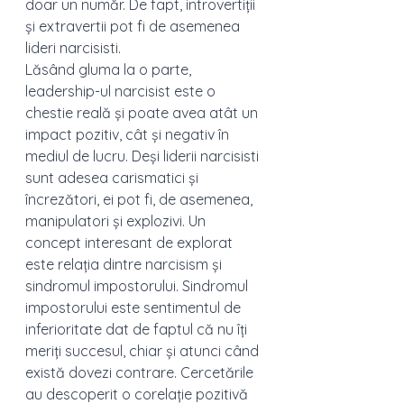
doar un număr. De fapt, introvertiții 
și extravertii pot fi de asemenea 
lideri narcisisti. 
Lăsând gluma la o parte, 
leadership-ul narcisist este o 
chestie reală și poate avea atât un 
impact pozitiv, cât și negativ în 
mediul de lucru. Deși liderii narcisisti 
sunt adesea carismatici și 
încrezători, ei pot fi, de asemenea, 
manipulatori și explozivi. Un 
concept interesant de explorat 
este relația dintre narcisism și 
sindromul impostorului. Sindromul 
impostorului este sentimentul de 
inferioritate dat de faptul că nu îți 
meriți succesul, chiar și atunci când 
există dovezi contrare. Cercetările 
au descoperit o corelație pozitivă 