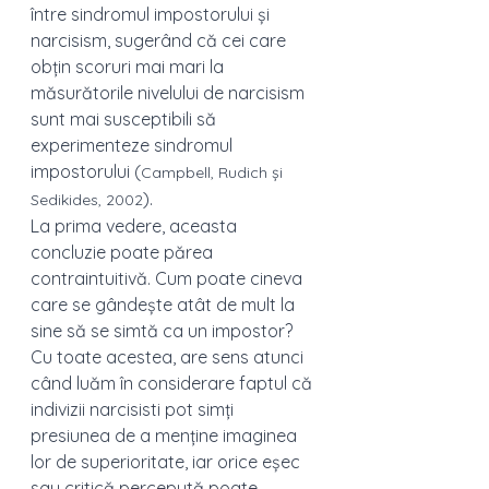
între sindromul impostorului și 
narcisism, sugerând că cei care 
obțin scoruri mai mari la 
măsurătorile nivelului de narcisism 
sunt mai susceptibili să 
experimenteze sindromul 
impostorului (
Campbell, Rudich și 
). 
Sedikides, 2002
La prima vedere, aceasta 
concluzie poate părea 
contraintuitivă. Cum poate cineva 
care se gândește atât de mult la 
sine să se simtă ca un impostor? 
Cu toate acestea, are sens atunci 
când luăm în considerare faptul că 
indivizii narcisisti pot simți 
presiunea de a menține imaginea 
lor de superioritate, iar orice eșec 
sau critică percepută poate 