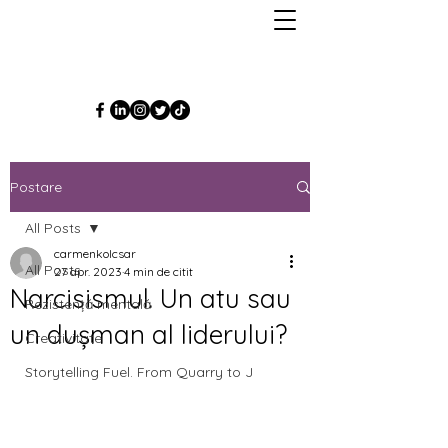
Postare
All Posts
carmenkolcsar
All Posts
27 apr. 2023
4 min de citit
Narcisismul. Un atu sau
Rezistență mentală
un dușman al liderului?
Creativitate
Storytelling Fuel. From Quarry to J